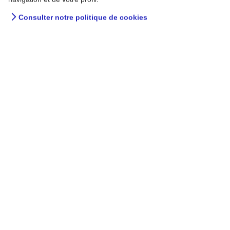
Consulter notre politique de cookies
Déconfinement : favoriser
le sommeil grâce à une
bonne routine santé et
bien-être
Bien dormir est essentiel pour la santé et source
d’énergie. Pourtant, déjà en temps normal, près