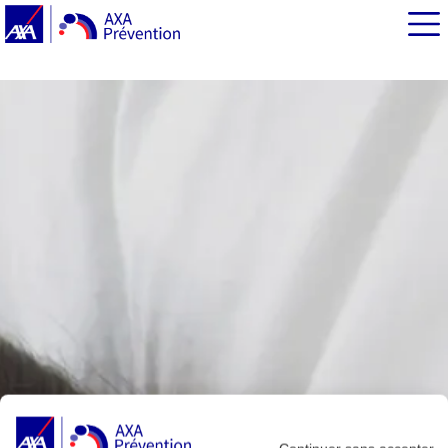
EN BREF
Le sommeil, élément clé de votre routine santé et bien-
être
Les recommandations des experts pour bien dormir
Favoriser l’endormissement grâce à la respiration ou en
écoutant des sons apaisants