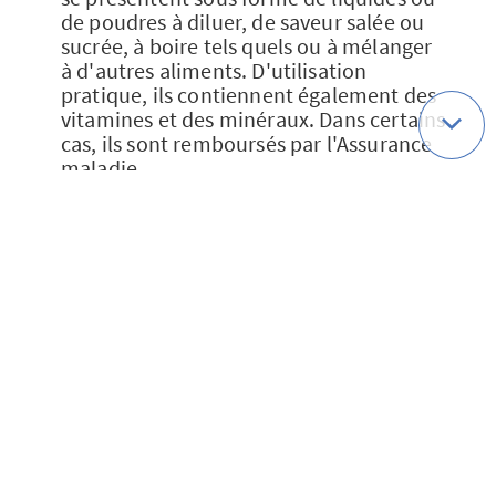
de poudres à diluer, de saveur salée ou
sucrée, à boire tels quels ou à mélanger
à d'autres aliments. D'utilisation
pratique, ils contiennent également des
vitamines et des minéraux. Dans certains
cas, ils sont remboursés par l'Assurance
maladie.
Si vous pensez que ce type de
compléments pourrait améliorer votre
alimentation (ou celle d'une personne
âgée proche de vous), parlez-en au
médecin traitant qui évaluera leur utilité
éventuelle.