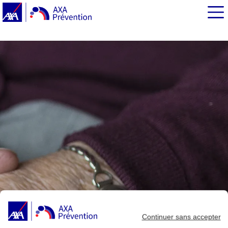
EN BREF
La dénutrition, un risque dans certaines situations.
Comment évalue-t-on la sévérité de la dénutrition chez
la personne âgée ?
Que fait le médecin face à une personne âgée dénutrie ?
Quand le médecin prescrit-il des compléments
nutritionnels ?
Continuer sans accepter