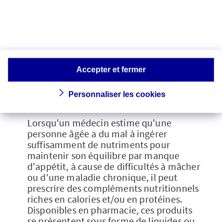
Quand le médecin
prescrit-il des
Accepter et fermer
compléments
nutritionnels ?
Personnaliser les cookies
Lorsqu'un médecin estime qu'une
personne âgée a du mal à ingérer
suffisamment de nutriments pour
maintenir son équilibre par manque
d'appétit, à cause de difficultés à mâcher
ou d'une maladie chronique, il peut
prescrire des compléments nutritionnels
riches en calories et/ou en protéines.
Disponibles en pharmacie, ces produits
se présentent sous forme de liquides ou