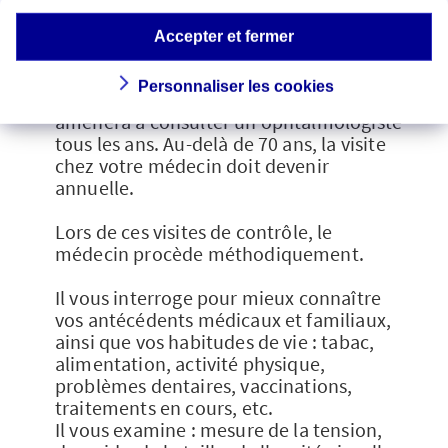
les trois ans est largement suffisante.
Pour les femmes, un examen
Accepter et fermer
gynécologique est recommandé tous les
ans. Sinon, la fréquence sera adaptée à
Personnaliser les cookies
chacun. Par exemple, une presbytie vous
amènera à consulter un ophtalmologiste
tous les ans. Au-delà de 70 ans, la visite
chez votre médecin doit devenir
annuelle.
Lors de ces visites de contrôle, le
médecin procède méthodiquement.
Il vous interroge pour mieux connaître
vos antécédents médicaux et familiaux,
ainsi que vos habitudes de vie : tabac,
alimentation, activité physique,
problèmes dentaires, vaccinations,
traitements en cours, etc.
Il vous examine : mesure de la tension,