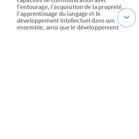
l'entourage, l'acquisition de la propreté,
l'apprentissage du langage et le
développement intellectuel dans son
ensemble, ainsi que le développement
affectif.
Si le médecin observe un retard avéré
dans l'acquisition de certaines de ces
capacités, il interroge les parents ou
pratique des examens complémentaires
pour connaître l'origine de ce retard. Par
exemple si l'enfant présente des troubles
de l'élocution, il va devoir explorer à la
fois l'audition (l'enfant entend-il le son
qu'il produit ?), la motricité (la
morphologie de sa gorge, de sa bouche
ou de sa langue est-elle en cause ?), le
développement affectif (l'enfant a-t-il
des raisons de vouloir rester un bébé ?),
le développement intellectuel, etc.