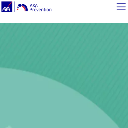
EN BREF
La complexité du développement psychomoteur chez
l'enfant
Les réflexes chez le nourrisson
Les examens psychomoteurs lors des visites
obligatoires