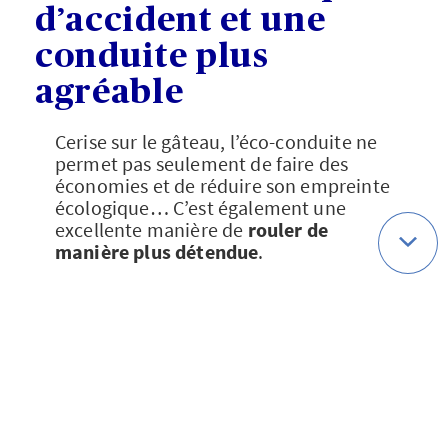
d’accident et une
conduite plus
agréable
Cerise sur le gâteau, l’éco-conduite ne
permet pas seulement de faire des
économies et de réduire son empreinte
écologique… C’est également une
excellente manière de
rouler de
manière plus détendue
.
Une conduite responsable, sans
accélérations et sans freinages
intempestifs avec une vitesse de
croisière maîtrisée permet d’être
moins
nerveux au volant
, et de
limiter les