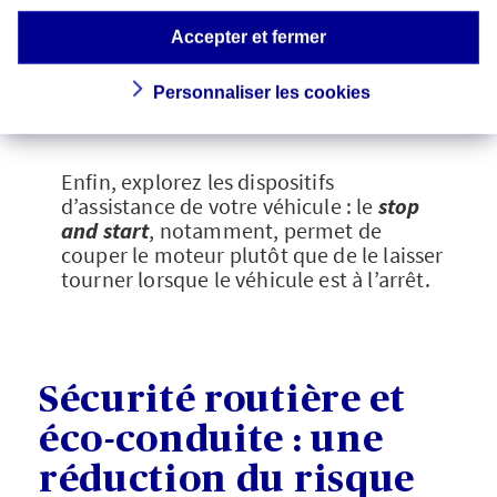
Souvenez-vous qu’en ville, la
surconsommation de carburant
Accepter et fermer
attribuable à la climatisation peut
atteindre +25% [3].
Personnaliser les cookies
Enfin, explorez les dispositifs
d’assistance de votre véhicule : le
stop
and start
, notamment, permet de
couper le moteur plutôt que de le laisser
tourner lorsque le véhicule est à l’arrêt.
Sécurité routière et
éco-conduite : une
réduction du risque