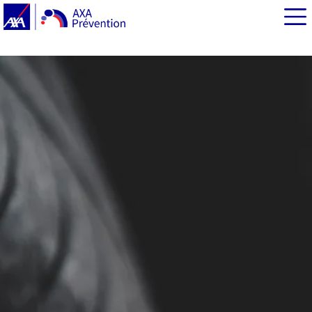
EN BREF
L’éco-conduite : les principes fondamentaux
Éco-conduite : quel impact pour la réduction des gaz à
effet de serre ?
D’autres réflexes d’éco-conduite qui font toute la
différence…
Sécurité routière et éco-conduite : une réduction du
risque d’accident et une conduite plus agréable