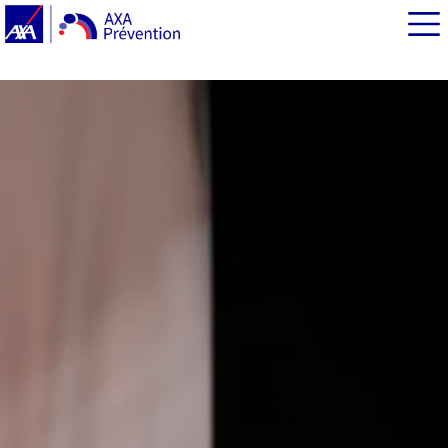
EN BREF
Cadres dirigeants : pourquoi le contact avec les équipes
est clé pendant le confinement ?
Définir un nouveau cadre de travail et préserver le
moral des collaborateurs
Confinement et télétravail : un terrain fertile pour les
risques psychosociaux
Les nouveaux outils digitaux : un contact facilité entre
cadres dirigeants et collaborateurs