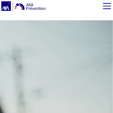
EN BREF
Quelques chiffres clés autour des déplacements en
scooter :
Quelles sont les spécificités d’usage des scooters ?
En scooter, quel équipement pour circuler en sécurité ?
Bien voir et être vu en scooter, un enjeu fondamental de
sécurité
Les clés pour rester maitre de votre scooter, en toutes
circonstances
Débrider un scooter : une pratique non autorisée