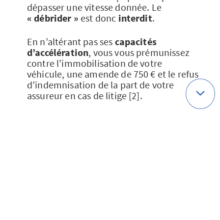
dépasser une vitesse donnée. Le
« débrider »
est donc
interdit
.
En n’altérant pas ses
capacités
d’accélération
, vous vous prémunissez
contre l’immobilisation de votre
véhicule, une amende de 750 € et le refus
d’indemnisation de la part de votre
assureur en cas de litige [2].
Sources
[1]
https://www.preventionroutiere.asso.fr/
wp-
content/uploads/2016/04/APR_2roues_2
017.pdf