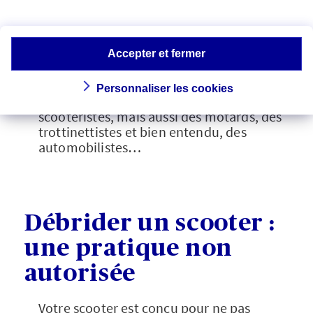
Les bonnes pratiques de
partage de la
chaussée
, de respect des
limitations de
vitesse
et de
courtoisie
dont vous avez
Accepter et fermer
connaissance gagneront forcément à
être diffusées : n’hésitez pas à en parler
Personnaliser les cookies
autour de vous, auprès des autres
scootéristes, mais aussi des motards, des
trottinettistes et bien entendu, des
automobilistes…
Débrider un scooter :
une pratique non
autorisée
Votre scooter est conçu pour ne pas