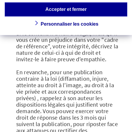
dernier recours, vous retrouverez le
propriétaire d’un nom de domaine et ses
Accepter et fermer
coordonnées sur www.whois.net [lien
vers http://www.whois.net/].
Personnaliser les cookies
Si le contenu n’a rien d’illégal, mais qu’il
vous crée un préjudice dans votre "cadre
de référence", votre intégrité, décrivez la
nature de celui-ci à qui de droit et
invitez-le à faire preuve d’empathie.
En revanche, pour une publication
contraire à la loi (diffamation, injure,
atteinte au droit à l’image, au droit à la
vie privée et aux correspondances
privées) , rappelez à son auteur les
dispositions légales qui justifient votre
demande. Vous pouvez exercer votre
droit de réponse dans les 3 mois qui
suivent la publication, pour riposter face
aux attaques ou rectifier des