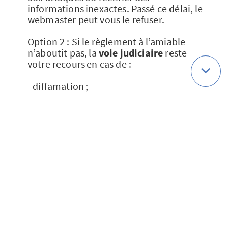
informations inexactes. Passé ce délai, le
webmaster peut vous le refuser.
Option 2 : Si le règlement à l’amiable
n’aboutit pas, la
voie judiciaire
reste
votre recours en cas de :
- diffamation ;
- injure ;
- atteinte au droit à l’image, au droit à la
vie privée et aux correspondances
privées.
Si vous obtenez la
suppression ou la
modification du contenu
, des traces
peuvent néanmoins subsister dans les
résultats des moteurs de recherche, dans
le système de cache. La page ou le site
n’existe plus, mais le lien apparait
toujours dans les résultats. Google met à