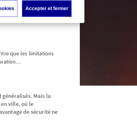
ookies
Accepter et fermer
ent à la
tre que les limitations
ioration…
t généralisés. Mais la
n ville, où le
avantage de sécurité ne