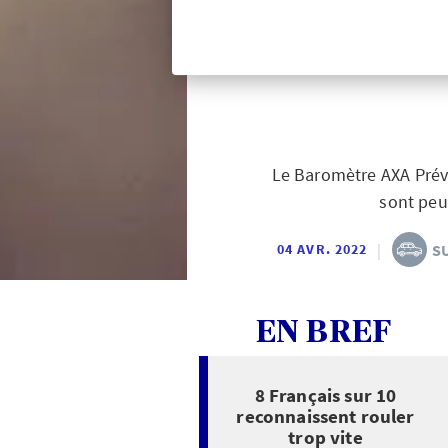
les exc
Le Baromètre AXA Préve
sont peu
|
S
04 AVR. 2022
EN BREF
8 Français sur 10
reconnaissent rouler
trop vite