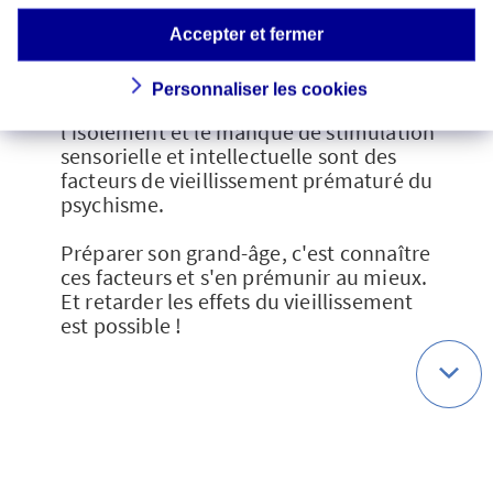
séquelles handicapantes comme les
traumatismes émotionnels, l'anxiété, la
Accepter et fermer
dépression durable ou même la retraite
peuvent, s'ils sont mal gérés, accélérer le
Personnaliser les cookies
vieillissement. De la même manière,
l'isolement et le manque de stimulation
sensorielle et intellectuelle sont des
facteurs de vieillissement prématuré du
psychisme.
Préparer son grand-âge, c'est connaître
ces facteurs et s'en prémunir au mieux.
Et retarder les effets du vieillissement
est possible !