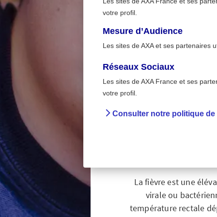
Les sites de AXA France et ses partena
votre profil.
Mesure d’Audience
Les sites de AXA et ses partenaires u
Réseaux Sociaux
Les sites de AXA France et ses partena
>
Accueil
Que faire lors
votre profil.
Consulter notre politique de
Que fa
La fièvre est une élév
virale ou bactérien
température rectale dép