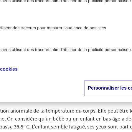
ires utilisent des traceurs afin d’afficher de la publicité personnalisée
tilisent des traceurs pour mesurer l’audience de nos sites
ires utilisent des traceurs afin d’afficher de la publicité personnalisée
qu'un enfant a de la fièvre ?
 cookies
ire lorsqu'un enfant 
fièvre ?
Personnaliser les c
ation anormale de la température du corps. Elle peut être l
ne. On considère qu'un bébé ou un enfant en bas âge a de 
asse 38,5 °C. L'enfant semble fatigué, ses yeux sont partic