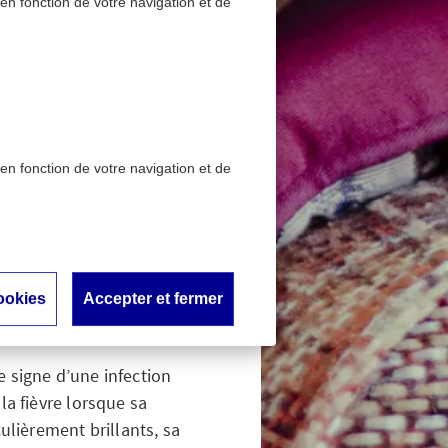
 en fonction de votre navigation et de
 en fonction de votre navigation et de
a de la
ookies
Accepter et fermer
e signe d’une infection
la fièvre lorsque sa
ulièrement brillants, sa