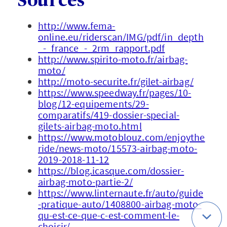
Sources
http://www.fema-
online.eu/riderscan/IMG/pdf/in_depth
_-_france_-_2rm_rapport.pdf
http://www.spirito-moto.fr/airbag-
moto/
http://moto-securite.fr/gilet-airbag/
https://www.speedway.fr/pages/10-
blog/12-equipements/29-
comparatifs/419-dossier-special-
gilets-airbag-moto.html
https://www.motoblouz.com/enjoythe
ride/news-moto/15573-airbag-moto-
2019-2018-11-12
https://blog.icasque.com/dossier-
airbag-moto-partie-2/
https://www.linternaute.fr/auto/guide
-pratique-auto/1408800-airbag-moto-
qu-est-ce-que-c-est-comment-le-
choisir/