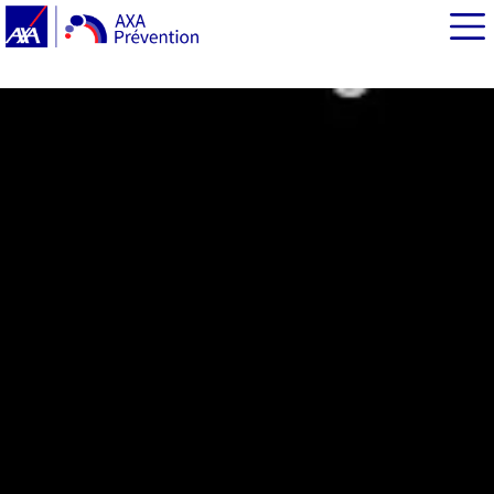
EN BREF
1. Le gilet airbag : un cocon de protection qui protège
vos organes vitaux
2. Le choix du gilet airbag : en fonction de vos habitudes
de conduite
3. Un équipement sécurité 2RM de plus en plus
accessible
Coup d’œil dans le rétro : les risques à moto