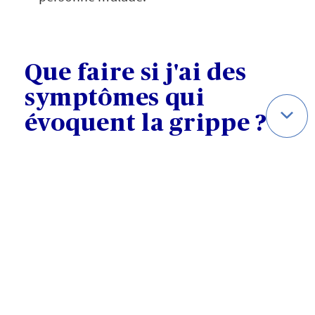
Que faire si j'ai des
symptômes qui
évoquent la grippe ?
Si vous avez des symptômes grippaux
(fièvre, toux, courbatures, fatigue, mal
de gorge, etc.) :
- restez chez vous et évitez de vous
rendre au travail ou dans des lieux de
passage (transports en commun, écoles,
centres commerciaux, etc.) ; contactez
votre médecin traitant ;
- reposez-vous et buvez abondamment
(eau, tisanes, jus de fruits, soupes) ;