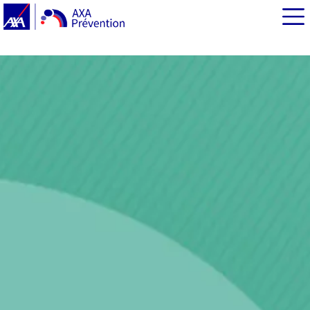
EN BREF
Qu'est-ce que la grippe A/H1N1 ?
Quels sont les symptômes de cette nouvelle grippe ?
Comment cette nouvelle épidémie va-t-elle évoluer ?
Comment attrape-t-on la grippe A/H1N1 ?
Comment se protéger de la grippe A/H1N1 ?
Que faire si j'ai des symptômes qui évoquent la grippe ?