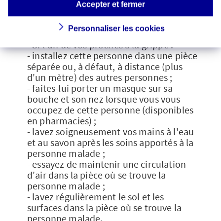
- maintenir un bon état général en
Accepter et fermer
dormant suffisamment, en mangeant
équilibré et en pratiquant une activité
Personnaliser les cookies
physique.
- Si l'un de vos proches a la grippe :
- installez cette personne dans une pièce
séparée ou, à défaut, à distance (plus
d'un mètre) des autres personnes ;
- faites-lui porter un masque sur sa
bouche et son nez lorsque vous vous
occupez de cette personne (disponibles
en pharmacies) ;
- lavez soigneusement vos mains à l'eau
et au savon après les soins apportés à la
personne malade ;
- essayez de maintenir une circulation
d'air dans la pièce où se trouve la
personne malade ;
- lavez régulièrement le sol et les
surfaces dans la pièce où se trouve la
personne malade.