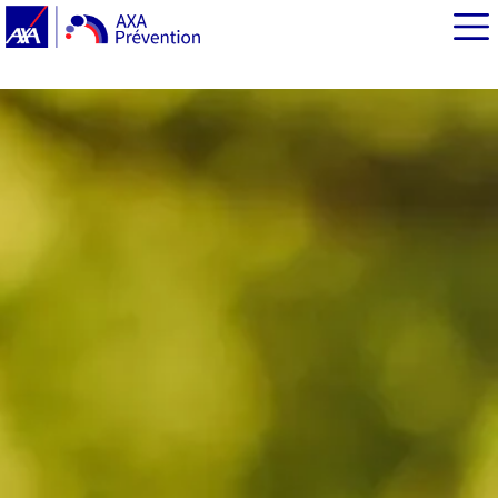
EN BREF
Points-clés
L’hypertension artérielle : définition, symptômes et
complications possibles
Les causes identifiées et les facteurs aggravants
Le dépistage de l’hypertension artérielle
Prévenir les complications