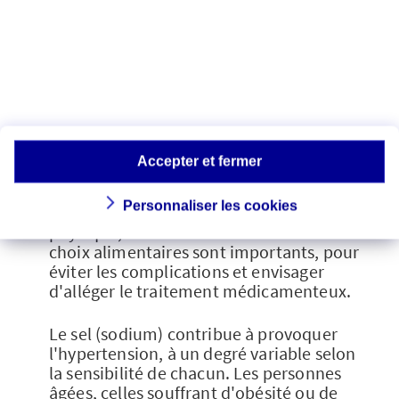
Prévenir les
complications
L es
mesures d'hygiène de vie
et de
Accepter et fermer
diététique jouent un rôle essentiel dans
la lutte contre l'hypertension. Ainsi, la
Personnaliser les cookies
pratique régulière d'une activité
physique, l'arrêt du tabac et certains
choix alimentaires sont importants, pour
éviter les complications et envisager
d'alléger le traitement médicamenteux.
Le sel (sodium) contribue à provoquer
l'hypertension, à un degré variable selon
la sensibilité de chacun. Les personnes
âgées, celles souffrant d'obésité ou de