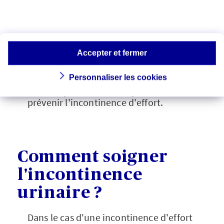
Contractez fortement les muscles de
votre périnée comme si vous désiriez
arrêter brusquement d'uriner. Gardez la
position deux ou trois secondes avant de
les relâcher. Il est recommandé de faire
Accepter et fermer
trois séries de quinze contractions
réparties sur la journée et ce, trois fois
Personnaliser les cookies
par semaine. Réalisé régulièrement, il
semble que cet exercice permette de
prévenir l'incontinence d'effort.
Comment soigner
l'incontinence
urinaire ?
Dans le cas d'une incontinence d'effort