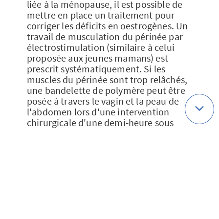
liée à la ménopause, il est possible de
mettre en place un traitement pour
corriger les déficits en oestrogènes. Un
travail de musculation du périnée par
électrostimulation (similaire à celui
proposée aux jeunes mamans) est
prescrit systématiquement. Si les
muscles du périnée sont trop relâchés,
une bandelette de polymère peut être
posée à travers le vagin et la peau de
l'abdomen lors d'une intervention
chirurgicale d'une demi-heure sous
anesthésie locale ou péridurale
(méthode TVT). Cette intervention, qui
doit être réalisée par un chirurgien
habitué à cette technique, permet de
soutenir le canal de l'urètre et de
faciliter la rétention d'urine.
- Dans le cas d'une incontinence par
impériosité, des médicaments peuvent