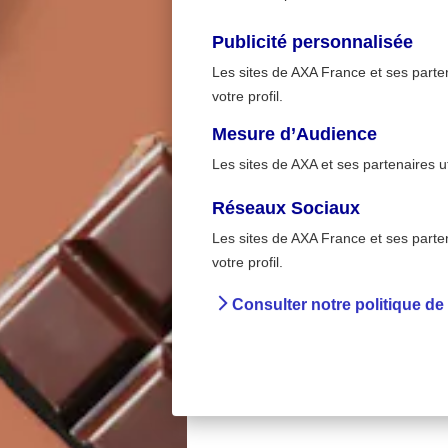
Publicité personnalisée
Les sites de AXA France et ses partena
votre profil.
Mesure d’Audience
Les sites de AXA et ses partenaires u
Réseaux Sociaux
Les sites de AXA France et ses partena
>
Accueil
Intox Detox :
votre profil.
Consulter notre politique de
Intox
vraimen