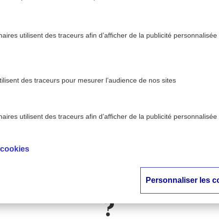
ires utilisent des traceurs afin d’afficher de la publicité personnalisée
tilisent des traceurs pour mesurer l’audience de nos sites
ires utilisent des traceurs afin d’afficher de la publicité personnalisée
 le chocolat est-il vraiment un antidépresseur naturel ?
 cookies
 Detox : le chocolat 
t un antidépresseur
Personnaliser les c
?