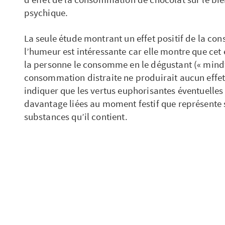
psychique.
La seule étude montrant un effet positif de la c
l’humeur est intéressante car elle montre que cet 
la personne le consomme en le dégustant (« mind
consommation distraite ne produirait aucun effet
indiquer que les vertus euphorisantes éventuelles
davantage liées au moment festif que représent
substances qu’il contient.
Par ailleurs, quelques études ont clairement mont
souffrent de dépression ont spontanément une c
chocolat. De nouveau, la question se pose de sav
ce comportement alimentaire pour les substance
chocolat, ou parce que croquer un morceau de cho
et de réconfort.