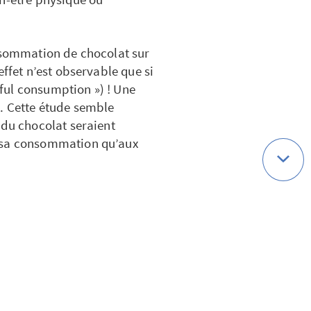
onsommation de chocolat sur
effet n’est observable que si
ful consumption ») ! Une
. Cette étude semble
 du chocolat seraient
e sa consommation qu’aux
ré que les personnes qui
onsommation plus élevée de
oir si ces personnes adoptent
s contenues dans le
colat est un geste de plaisir