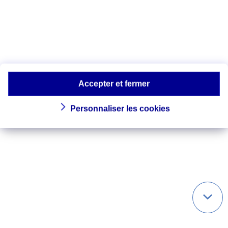
https://www.ncbi.nlm.nih.gov/pmc/artic
les/PMC4646420/
https://www.ncbi.nlm.nih.gov/pmc/artic
les/PMC3039704/
Accepter et fermer
Personnaliser les cookies