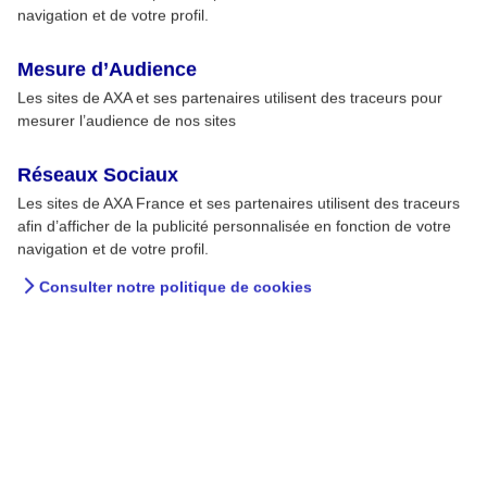
navigation et de votre profil.
Mesure d’Audience
Les sites de AXA et ses partenaires utilisent des traceurs pour
mesurer l’audience de nos sites
Intox Detox : le chocolat
Réseaux Sociaux
est-il bon pour le coeur ?
Les sites de AXA France et ses partenaires utilisent des traceurs
afin d’afficher de la publicité personnalisée en fonction de votre
navigation et de votre profil.
Probablement, avec une consommation
modérée.
Consulter notre politique de cookies
06 JUIN 2019
EN BREF