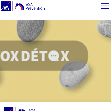
EN BREF
Les mesures non médicamenteuses pour soulager la
douleur de l’endométriose
L’acupuncture, probablement plus efficace que le yoga
Le yoga, peut-être utile mais sans certitude