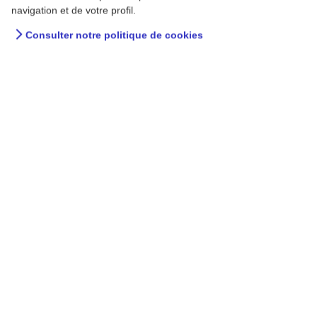
navigation et de votre profil.
Consulter notre politique de cookies
Intox Detox : est-il vrai que
le yoga et l’acupuncture
soulagent l’endométriose ?
Oui, mais avec un niveau de preuve qui reste à
confirmer.