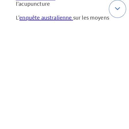
l’acupuncture
L’
enquête australienne
sur les moyens
utilisées par les patientes
Les articles de l’équipe brésilienne sur
les effets du yoga :
https://www.ncbi.nlm.nih.gov/pubmed/
27552065
https://www.ncbi.nlm.nih.gov/pubmed/
27869485