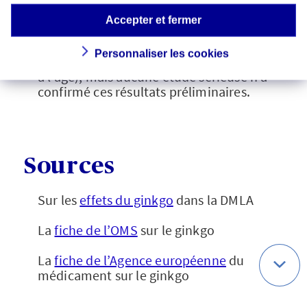
domaine.
Dans le domaine de la vision, des études
Accepter et fermer
préliminaires avaient suggéré un intérêt
du ginkgo pour ralentir la progression de
Personnaliser les cookies
la DMLA (dégénérescence maculaire liée
à l’âge), mais aucune étude sérieuse n’a
confirmé ces résultats préliminaires.
Sources
Sur les
effets du ginkgo
dans la DMLA
La
fiche de l’OMS
sur le ginkgo
La
fiche de l’Agence européenne
du
médicament sur le ginkgo