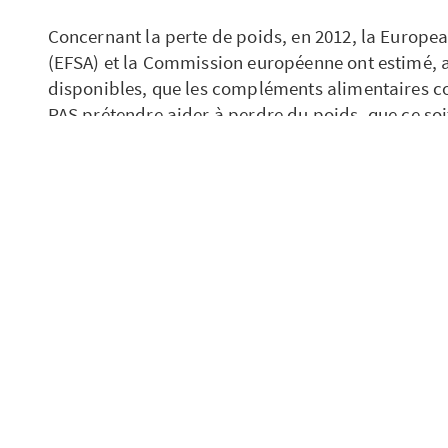
Concernant la perte de poids, en 2012, la Europe
(EFSA) et la Commission européenne ont estimé, 
disponibles, que les compléments alimentaires 
PAS prétendre aider à perdre du poids, que ce so
satiété, diminution de l’accumulation des graisses
métabolisme de base.
Attention, l’excès de TCM est contre-indiqué chez
chez celles qui souffrent de cirrhose du foie ou d
génétiques. Leurs éventuels effets indésirables son
des crampes intestinales.
Ceci étant précisé, l’huile de coco reste une mati
préparation des aliments, dans le cadre d’une ali
diversifiée. L’huile de coco (et les TCM) sont auss
huiles.