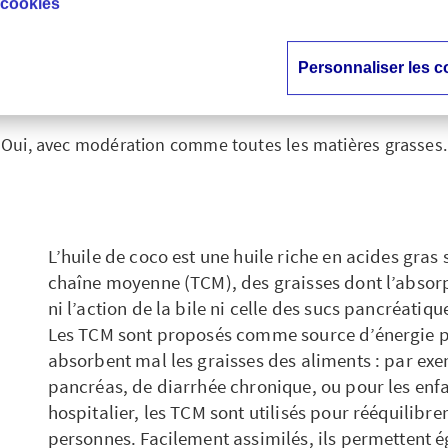
 cookies
tox : l’huile de coco
bonne pour la santé 
Personnaliser les c
Oui, avec modération comme toutes les matières grasses.
L’huile de coco est une huile riche en acides gras 
chaîne moyenne (TCM), des graisses dont l’absorpt
ni l’action de la bile ni celle des sucs pancréatiqu
Les TCM sont proposés comme source d’énergie p
absorbent mal les graisses des aliments : par ex
pancréas, de diarrhée chronique, ou pour les enf
hospitalier, les TCM sont utilisés pour rééquilibre
personnes. Facilement assimilés, ils permettent 