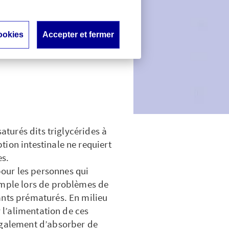
 est-elle
?
ookies
Accepter et fermer
saturés dits triglycérides à
ion intestinale ne requiert
es.
our les personnes qui
emple lors de problèmes de
ants prématurés. En milieu
r l’alimentation de ces
également d’absorber de