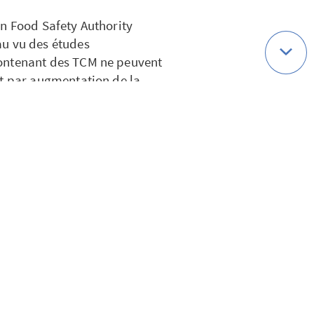
an Food Safety Authority
au vu des études
contenant des TCM ne peuvent
it par augmentation de la
 ou intensification du
 les personnes diabétiques et
e certaines maladies
t les nausées, la diarrhée et
ère grasse adaptée à la
mentation équilibrée et
i caloriques que les autres