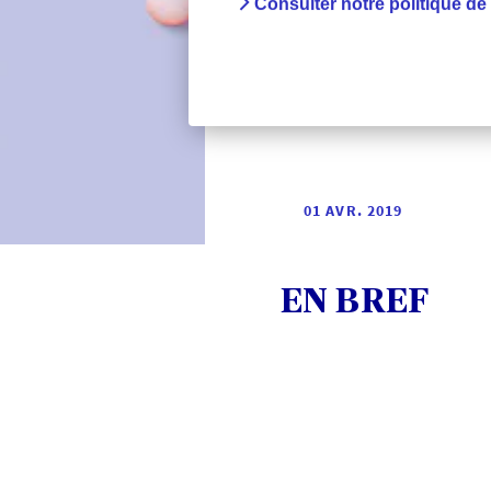
Consulter notre politique de
Intox de
01 AVR. 2019
EN BREF