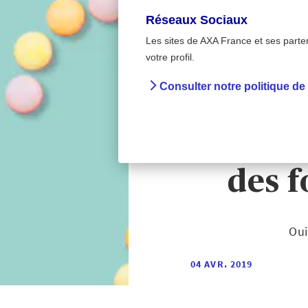
Réseaux Sociaux
Les sites de AXA France et ses partena
Intox Detox
>
votre profil.
Accueil
Consulter notre politique de
Intox D
ont-elle
des f
Oui
04 AVR. 2019