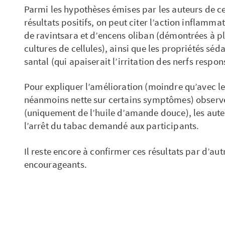
Parmi les hypothèses émises par les auteurs de ce
résultats positifs, on peut citer l’action inflammat
de ravintsara et d’encens oliban (démontrées à pl
cultures de cellules), ainsi que les propriétés séda
santal (qui apaiserait l’irritation des nerfs resp
Pour expliquer l’amélioration (moindre qu’avec le
néanmoins nette sur certains symptômes) observé
(uniquement de l’huile d’amande douce), les aute
l’arrêt du tabac demandé aux participants.
Il reste encore à confirmer ces résultats par d’aut
encourageants.
Par ailleurs, plusieurs études évoquent un effet
d’huile de nigelle (
Nigella sativa
) sur la rhinite all
végétale obtenue en pressant des graines de nigel