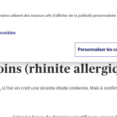
ires utilisent des traceurs afin d’afficher de la publicité personnalisée
 : les huiles essentielles ont-elles un intérêt en cas de r
allergique) ?
 cookies
etox : les huiles esse
Personnaliser les c
s un intérêt en cas
oins (rhinite allergi
, si l’on en croit une récente étude coréenne. Mais à confir
Selon les bases de données scientifiques, une seul