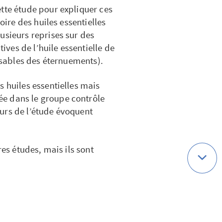
tte étude pour expliquer ces
oire des huiles essentielles
usieurs reprises sur des
tives de l’huile essentielle de
onsables des éternuements).
s huiles essentielles mais
e dans le groupe contrôle
urs de l’étude évoquent
res études, mais ils sont
 apaisant de la consommation
ergique. Il s’agit là de l’huile
le et non d’une huile