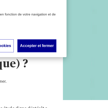
 en fonction de votre navigation et de
hume des foins (rhinite
ntielles
ookies
Accepter et fermer
 de rhume
que) ?
mer.
e étude digne d’intérêt a