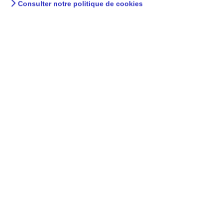
Consulter notre politique de cookies
Intox Detox : la pierre
d’alun est-elle plus sûre
que les déodorants
classiques ?
Pas si on choisit un déodorant sans aluminium.
27 MARS 2019