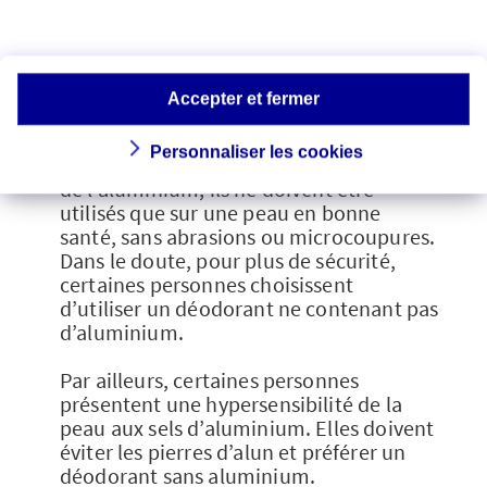
l’exposition à l’aluminium, les pierres
d’alun d’origine naturelle ne semblent
pas plus ou moins sûres que les
déodorants classiques contenant de
Accepter et fermer
l’aluminium, pour peu que ceux-ci en
contiennent moins de 0,6 %. Dans tous
Personnaliser les cookies
les cas, pierre ou déodorant contenant
de l’aluminium, ils ne doivent être
utilisés que sur une peau en bonne
santé, sans abrasions ou microcoupures.
Dans le doute, pour plus de sécurité,
certaines personnes choisissent
d’utiliser un déodorant ne contenant pas
d’aluminium.
Par ailleurs, certaines personnes
présentent une hypersensibilité de la
peau aux sels d’aluminium. Elles doivent
éviter les pierres d’alun et préférer un
déodorant sans aluminium.