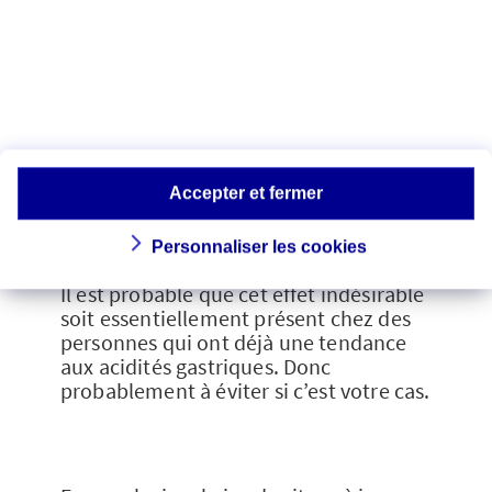
brûlures d’estomac
Certaines personnes qui ont suivi les
conseils des bloggeurs sur le jus de
citron à jeun ont signalé avoir connu de
plus fréquents épisodes de brûlures
d’estomac ou de reflux acides. Pourtant,
Accepter et fermer
le jus de citron, certes acide, l’est moins
que le contenu de l’estomac et contient
de plus des citrates qui ont tendance à
Personnaliser les cookies
faire « tampon » (à neutraliser l’acidité).
Il est probable que cet effet indésirable
soit essentiellement présent chez des
personnes qui ont déjà une tendance
aux acidités gastriques. Donc
probablement à éviter si c’est votre cas.