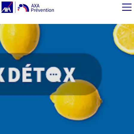
EN BREF
Le jus de citron apporte des nutriments intéressants
Tiède, pourquoi tiède ?
À jeun, pourquoi à jeun ?
Que dit la science ?
Attention à l’émail des dents
À éviter si vous avez tendance à avoir des brûlures
d’estomac
Pour en savoir plus