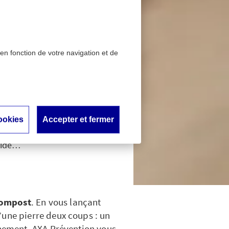
 en fonction de votre navigation et de
 d’emploi
d’emploi
ookies
Accepter et fermer
caces pour préserver la
guide…
compost
. En vous lançant
’une pierre deux coups : un
nnement. AXA Prévention vous