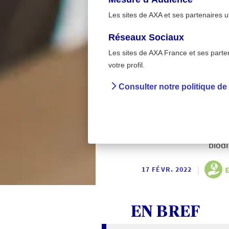
Les sites de AXA et ses partenaires u
Réseaux Sociaux
Les sites de AXA France et ses partena
>
Accueil
Environnemen
votre profil.
Consulter notre politique de
Faire s
Réduire et recycler se
biodi
|
17 FÉVR. 2022
EN BREF