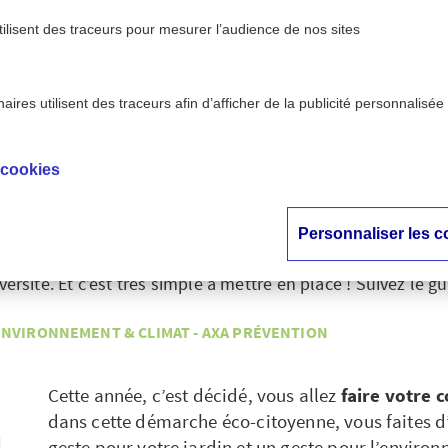
tilisent des traceurs pour mesurer l’audience de nos sites
ires utilisent des traceurs afin d’afficher de la publicité personnalisée
>
t & climat - AXA Prévention
Faire son compost : mode
 cookies
on compost : mode 
Personnaliser les c
s déchets en faisant son compost fait partie des gestes effi
versité. Et c’est très simple à mettre en place ! Suivez le 
ENVIRONNEMENT & CLIMAT - AXA PRÉVENTION
Cette année, c’est décidé, vous allez
faire votre 
dans cette démarche éco-citoyenne, vous faites d
geste pour votre jardin et un geste pour l’enviro