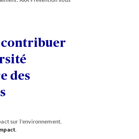
i contribuer
rsité
re des
s
pact sur l’environnement.
impact
.