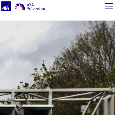
EN BREF
Le péage en flux libre : de quoi parle-t-on ?
Sécurité routière : quels sont les avantages du péage en
flux libre ?
Quelles sont les autoroutes équipées du péage en flux
libre ?
Comment payer ses frais de péage en flux libre ?
Que se passe-t-il en cas de non-paiement ?
Environnement : des bénéfices écologiques