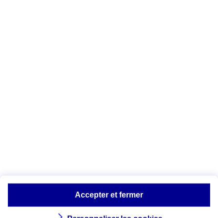
Que se passe-t-il en
cas de non-paiement
?
Si vous n’avez pas payé les frais du péage
autoroutier dans un délai de 72 heures,
vous recevrez un
avis de paiement
incluant le montant des frais, augmenté
d’une
indemnité forfaitaire de 90 €
[1].
Celle-ci est réduite à 10 € si vous
régularisez la situation dans les 15 jours.
Attention :
en cas d’absence de
règlement dans les deux mois, vous
serez tenu de payer une amende
majorée de 375 €.
Accepter et fermer