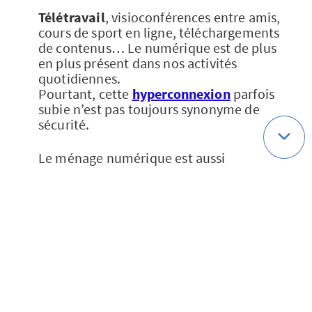
Télétravail
, visioconférences entre amis,
cours de sport en ligne, téléchargements
de contenus… Le numérique est de plus
en plus présent dans nos activités
quotidiennes.
Pourtant, cette
hyperconnexion
parfois
subie n’est pas toujours synonyme de
sécurité.
Le ménage numérique est aussi
l’occasion de réadopter les bons réflexes
autour de l’
usage sécurisé de vos
différents supports
: PC, smartphone,
mais aussi clé USB et autres disques durs
externes.
Tester vos équipements, installer ou
mettre à jour un bon antivirus, c’est la
garantie d’un matériel plus sûr, qui