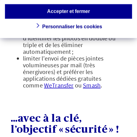
« invisibles », mais impliquent une
consommation énergétique
Accepter et fermer
importante sur les serveurs ;
faire le tri dans ses photos : plusieurs
Personnaliser les cookies
applications permettent par exemple
d’identifier les photos en double ou
triple et de les éliminer
automatiquement ;
limiter l’envoi de pièces jointes
volumineuses par mail (très
énergivores) et préférer les
applications dédiées gratuites
comme
WeTransfer
ou
Smash
.
…avec à la clé,
l’objectif « sécurité » !