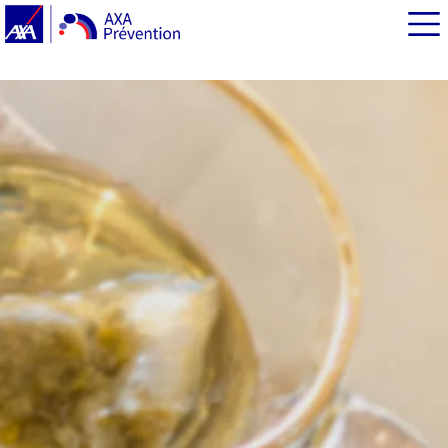
EN BREF
L’impact environnemental du numérique en quelques
chiffres clé [1] :
Le ménage numérique : commencer par faire le tri
Le nettoyage numérique, un coup de propre pour la
planète
5 bons réflexes du ménage numérique, en pratique
…avec à la clé, l’objectif « sécurité » !