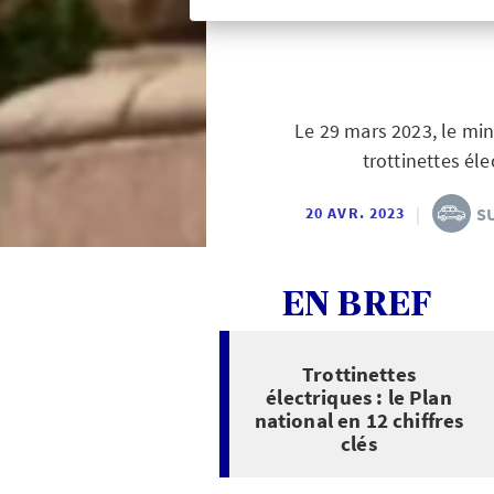
Le 29 mars 2023, le min
trottinettes éle
|
S
20 AVR. 2023
EN BREF
Trottinettes
électriques : le Plan
national en 12 chiffres
clés