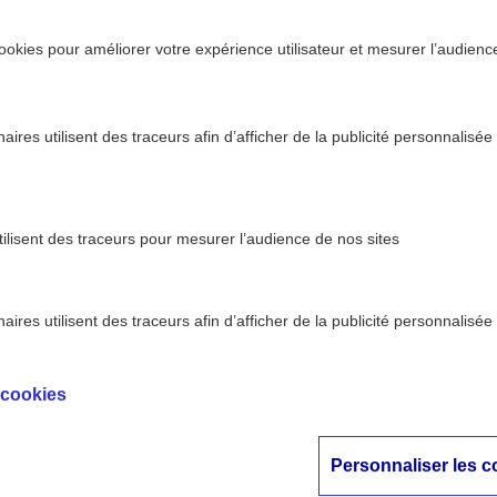
ookies pour améliorer votre expérience utilisateur et mesurer l’audience.
ires utilisent des traceurs afin d’afficher de la publicité personnalisée
tilisent des traceurs pour mesurer l’audience de nos sites
ires utilisent des traceurs afin d’afficher de la publicité personnalisée
te - AXA
Régulation des trottinettes électriques : d
>
tion
Plan national
 cookies
ulation des trottine
Personnaliser les c
ques : découvrez les 