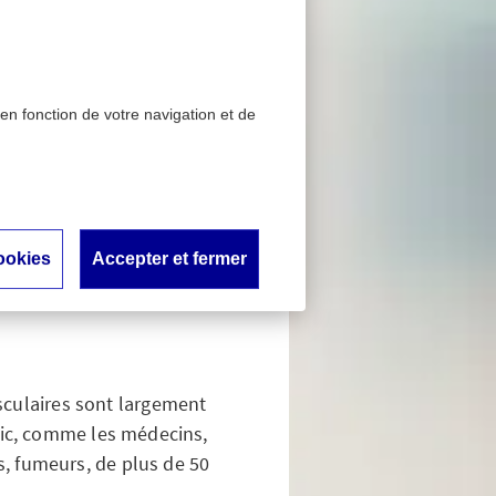
 en fonction de votre navigation et de
us-estimé
chez les
nt sous-
ookies
Accepter et fermer
sculaires sont largement
lic, comme les médecins,
, fumeurs, de plus de 50