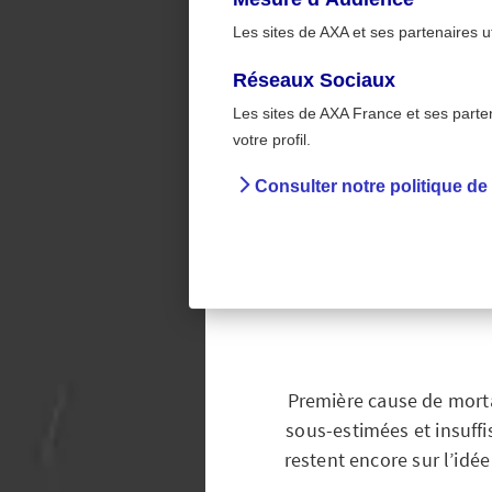
Les sites de AXA et ses partenaires u
Réseaux Sociaux
Les sites de AXA France et ses partena
>
Accueil
Maladies card
votre profil.
Consulter notre politique de
Maladie
femmes 
Première cause de morta
sous-estimées et insuff
restent encore sur l’id