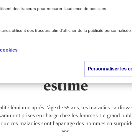
tilisent des traceurs pour mesurer l’audience de nos sites
ires utilisent des traceurs afin d’afficher de la publicité personnalisée
iovasculaires chez les femmes : un risque largement so
 cookies
s cardiovasculaires 
: un risque largeme
Personnaliser les c
estimé
lité féminine après l’âge de 55 ans, les maladies cardiova
isamment prises en charge chez les femmes. Le grand pub
ée que ces maladies sont l’apanage des hommes en surpoids
ans.