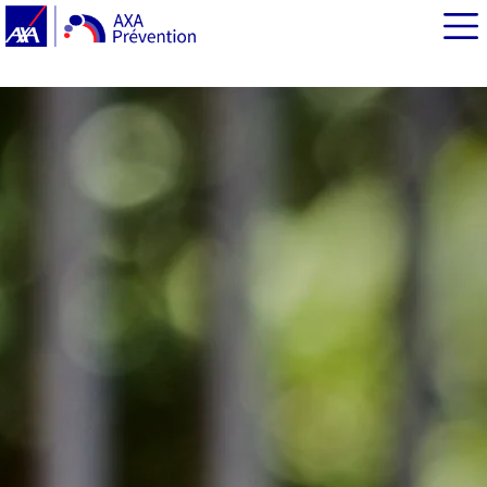
EN BREF
Quels sont les symptômes de la maladie cœliaque ?
Quelles sont les complications de la maladie cœliaque ?
Quelles sont les causes de la maladie cœliaque ?
Comment prévenir la maladie cœliaque ?
Quand doit-on suspecter une maladie cœliaque ?
Que fait le médecin en cas de suspicion de maladie
cœliaque ?
Se nourrir en cas de maladie cœliaque