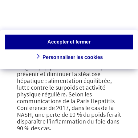
de la NASH. De fait, il n’existe pas en
France de données chiffrées sur le
nombre de décès dus à cette
complication.
Ces médecins redoutent que l’existence
Accepter et fermer
de médicaments contre la NASH
devienne un obstacle aux changements
Personnaliser les cookies
de comportement dont on sait, depuis
longtemps, qu’ils sont efficaces pour
prévenir et diminuer la stéatose
hépatique : alimentation équilibrée,
lutte contre le surpoids et activité
physique régulière. Selon les
communications de la Paris Hepatitis
Conference de 2017, dans le cas de la
NASH, une perte de 10 % du poids ferait
disparaître l’inflammation du foie dans
90 % des cas.