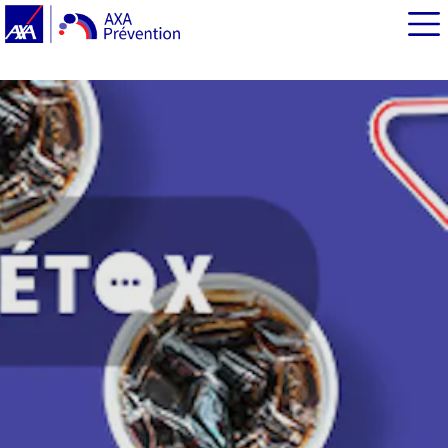
EN BREF
La stéatose hépatique, un état assez courant
La NASH, une forme grave de la stéatose hépatique
Des chiffres fantaisistes qui circulent
Des enjeux économiques considérables
Des médecins vent debout contre l’emballement
médiatique
Pour en savoir plus