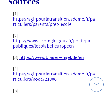
Sources
[1]
https://agirpourlatransition.ademe.fr/pa
rticuliers/parents/pret-lecole
[2]
https://www.ecologie.gouv.fr/politiques-
publiques/lecolabel-europeen
[3]
https://www.blauer-engel.de/en
[4]
https://agirpourlatransition.ademe.fr/pa
rticuliers/node/21806
[5]
https://librairie.ademe.fr/ged/847/fiche-
pratique-comment-choisir-fournitures-
scolaires.pdf