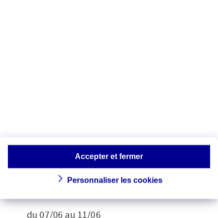
si l’alimentation est équilibrée ?
- Pourquoi le manque de sommeil
favorise-t-il le surpoids ?
Des médecins et des spécialistes du
surpoids répondront à ces questions lors
de la première étape de diffusion qui se
déroulera :
Accepter et fermer
du lundi au vendredi vers 13H30
Personnaliser les cookies
du 31/05 au 05/06
du 07/06 au 11/06