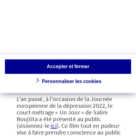
1 personne dépressive sur 2
ne parle
pas de sa dépression ;
Un tiers des personnes souffrant d’une
dépression ont l’impression qu’ils ne
vont
jamais en guérir
;
Les deux tiers des Français
considèrent que la dépression n’est
pas suffisamment prise en charge
par le système de santé
;
Accepter et fermer
63% des personnes dépressives
ou
ayant souffert de dépression ont eu
Personnaliser les cookies
des
pensées suicidaires
.
L’an passé, à l’occasion de la Journée
européenne de la dépression 2022, le
court-métrage « Un Jour » de Salim
Boujtita a été présenté au public
(visionnez-le
ici
). Ce film tout en pudeur
vise à faire prendre conscience au public