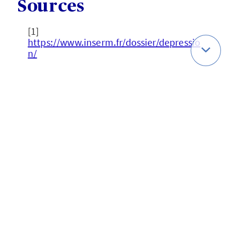
Sources
[1]
https://www.inserm.fr/dossier/depressio
n/
[2]
https://wfmh.global/news/2023.23-
03-29_announcement
[3]
https://www.who.int/fr/news-
room/fact-sheets/detail/mental-
disorders
[4]
https://www.semaines-sante-
mentale.fr/sism-2/les-sism-quest-ce-que-
cest/
[5]
https://www.ameli.fr/exercice-
coordonne/actualites/sante-mentale-