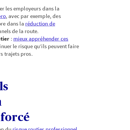
r les employeurs dans la
pro
, avec par exemple, des
ore dans la
réduction de
nels de la route.
utier
:
mieux appréhender ces
uer le risque qu’ils peuvent faire
s trajets pros.
ls
n
forcé
ion du
risque routier professionnel