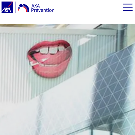
EN BREF
Apprivoiser les écrans et s’activer grâce à eux : des clés
pour le bon développement des enfants
Découverte d’outils numériques d’animation avec
Wakatoon
Des enfants moins sédentaires grâce aux écrans pour
s’activer avec Fiters
Prévenir les risques digitaux en revalorisant… la réalité,
avec Playzz
Cyber-harcèlement et hyperconnexion au cœur des
préoccupations
Les jeunes générations, en première ligne de la
prévention des risques numériques