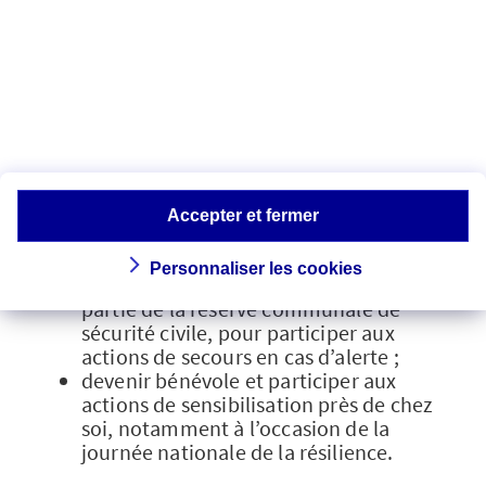
Le Plan de mise en sûreté individuel
propose également aux Français de
s’impliquer pour aller plus loin dans la
prévention des risques naturels liés au
changement climatique.
Il est notamment possible de :
se former aux gestes qui sauvent en
Accepter et fermer
passant sa Formation premiers
secours citoyen ;
Personnaliser les cookies
devenir pompier volontaire ou faire
partie de la réserve communale de
sécurité civile, pour participer aux
actions de secours en cas d’alerte ;
devenir bénévole et participer aux
actions de sensibilisation près de chez
soi, notamment à l’occasion de la
journée nationale de la résilience.