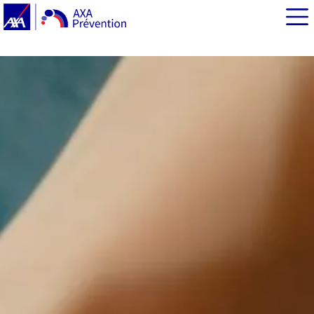
EN BREF
Plan individuel de mise en sûreté : une réponse aux
risques climatiques
Le plan individuel de mise en sûreté (Pims) : de quoi
s’agit-il ?
Comment constituer son Plan individuel de mise en
sûreté ?
Constituer son kit d’urgence : une partie importante du
Pims
Pour aller plus loin : s’engager contre les risques
climatiques