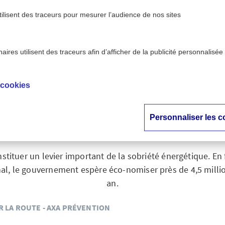
tilisent des traceurs pour mesurer l’audience de nos sites
ires utilisent des traceurs afin d’afficher de la publicité personnalisée
>
- AXA Prévention
Co-voiturage : le Plan national se renf
 cookies
turage : le Plan nati
renforce en 2024
Personnaliser les c
stituer un levier important de la sobriété énergétique. En 
nal, le gouvernement espère éco-nomiser près de 4,5 mill
an.
R LA ROUTE - AXA PRÉVENTION