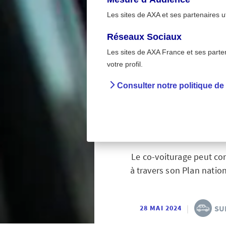
Les sites de AXA et ses partenaires u
Réseaux Sociaux
Les sites de AXA France et ses partena
>
Accueil
Sur la route 
votre profil.
Consulter notre politique de
Co-voi
Le co-voiturage peut con
à travers son Plan natio
|
SU
28 MAI 2024