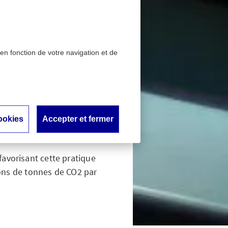
 en fonction de votre navigation et de
orce en 2024
onal se
ookies
Accepter et fermer
favorisant cette pratique
ions de tonnes de CO2 par