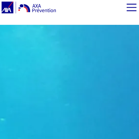
EN BREF
Les accidents lors de la descente
Les contre-indications à la plongée
Les accidents pendant la plongée
Les accidents lors de la remontée
Les conseils de prévention