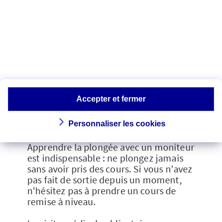
Les accidents neurologiques (des bulles
endommagent le cerveau) qui
provoquent des troubles sensoriels, des
crises d'épilepsie et des paralysies
diverses.
Accepter et fermer
Les conseils de
prévention
Personnaliser les cookies
Apprendre la plongée avec un moniteur
est indispensable : ne plongez jamais
sans avoir pris des cours. Si vous n'avez
pas fait de sortie depuis un moment,
n'hésitez pas à prendre un cours de
remise à niveau.