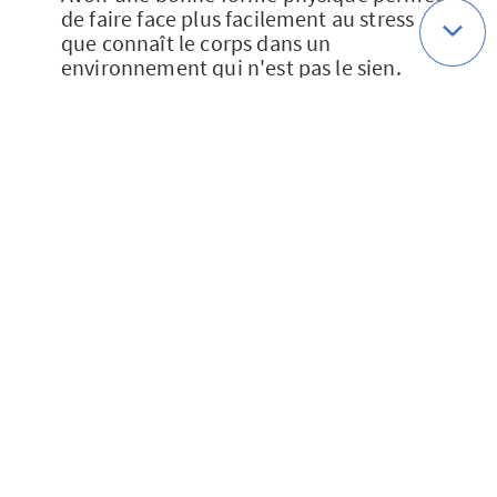
de faire face plus facilement au stress
que connaît le corps dans un
environnement qui n'est pas le sien.
Pratiquez un sport, notamment
d'endurance, en complément de la
plongée. La natation est, bien sûr,
particulièrement indiquée.
Le froid est vite handicapant sous l'eau
et peut devenir source de problèmes.
Portez des vêtements de protection et
signalez-vous au chef de palanquée dès
que vous avez froid à l'aide des signes
conventionnels.
Si vous ressentez une douleur à l'oreille
malgré les mesures préventives,
remontez tout de suite de un ou deux
mètres et recommencez la descente. Au
bout de trois tentatives, et si la douleur