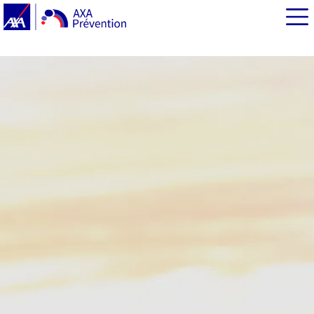
EN BREF
Quels équipements choisir ?
Un seul type de pneu neige désormais autorisé sans
chaînes : le 3PMSF
Quelles sont les sanctions en cas de manquement ?