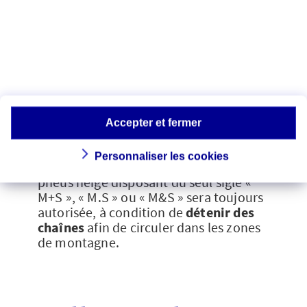
À partir du
1er novembre 2024
, seule
une typologie de pneus neige sera
considérée comme équivalente aux
chaînes. Il s’agit des
pneus 3PMSF
(3
Peak Mountain Snowflakes
),
reconnaissables grâce à leur logo.
N’hésitez pas à vous renseigner auprès
Accepter et fermer
de votre garagiste…
Personnaliser les cookies
Après cette date, l’utilisation des autres
pneus neige disposant du seul sigle «
M+S », « M.S » ou « M&S » sera toujours
autorisée, à condition de
détenir des
chaînes
afin de circuler dans les zones
de montagne.