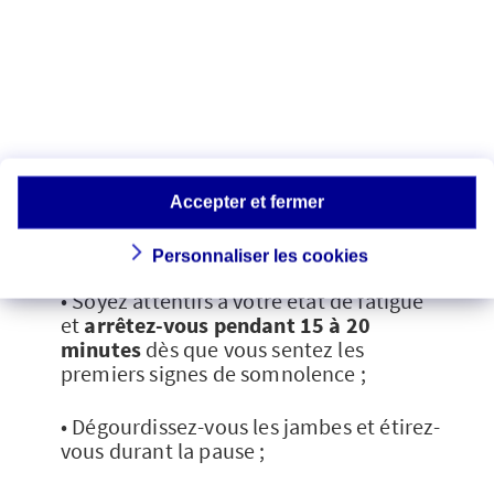
Sur la
route des vacances
et pour tout
long trajet, quelques bonnes pratiques
s’imposent :
Accepter et fermer
• Faites une pause en moyenne toutes les
2 heures ;
Personnaliser les cookies
• Soyez attentifs à votre état de fatigue
et
arrêtez-vous pendant 15 à 20
minutes
dès que vous sentez les
premiers signes de somnolence ;
• Dégourdissez-vous les jambes et étirez-
vous durant la pause ;