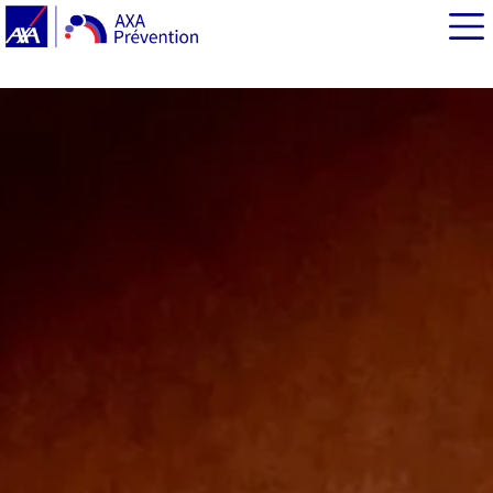
EN BREF
Les signes de la polyarthrite rhumatoïde
Les conséquences de la polyarthrite rhumatoïde
Les causes de la polyarthrite rhumatoïde
Le diagnostic de la polyarthrite rhumatoïde
Comment évolue la polyarthrite rhumatoïde ?
Comment soigne-t-on la polyarthrite rhumatoïde ?
Le rôle indispensable de l'information du patient
Le suivi médical de la polyarthrite rhumatoïde
Comment soulage-t-on les crises de polyarthrite
rhumatoïde ?
Les traitements de fond de la polyarthrite rhumatoïde
Les traitements non médicamenteux de la polyarthrite
rhumatoïde