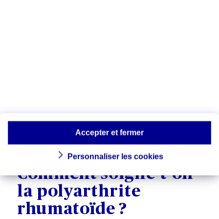
progression de la maladie ou l'effet d'un
traitement. Le handicap fonctionnel est
évalué par le score HAQ, obtenu à partir
d'un questionnaire rempli par le patient.
Le score HAQ est destiné à connaître les
répercussions de la polyarthrite sur les
capacités du patient à effectuer les
activités de la vie quotidienne (se lever,
s'habiller, manger, marcher, etc.) au
cours des huit derniers jours. Il permet
également de suivre la progression de la
maladie.
Accepter et fermer
Personnaliser les cookies
Comment soigne-t-on
la polyarthrite
rhumatoïde ?