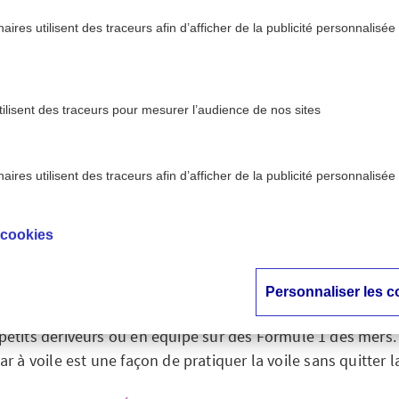
ires utilisent des traceurs afin d’afficher de la publicité personnalisée
tilisent des traceurs pour mesurer l’audience de nos sites
ires utilisent des traceurs afin d’afficher de la publicité personnalisée
>
 AXA Prévention
Prévenir les accidents de voile
 cookies
nir les accidents de
Personnaliser les c
ne activité physique de loisir ou un sport de compétition. E
petits dériveurs ou en équipe sur des Formule 1 des mers.
ar à voile est une façon de pratiquer la voile sans quitter l