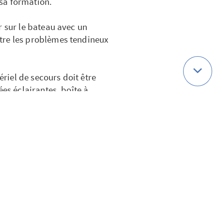
sa formation.
r sur le bateau avec un
tre les problèmes tendineux
ériel de secours doit être
ées éclairantes, boîte à
nécessaires et obligatoires.
tions de navigation peuvent
 se dire qu'on a une belle
les fractures d'orteils,
elles. Le port du gilet de