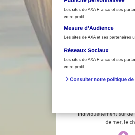
Publicité personnalisée
Les sites de AXA France et ses partena
votre profil.
Mesure d’Audience
Les sites de AXA et ses partenaires u
Réseaux Sociaux
Les sites de AXA France et ses partena
>
Accueil
A la maison -
votre profil.
Consulter notre politique de
Préve
La voile peut être u
individuellement sur de 
de mer, le ch