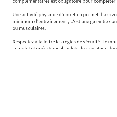
complémentaires est obligatoire pour compléter 
Une activité physique d'entretien permet d'arrive
minimum d'entraînement ; c'est une garantie con
ou musculaires.
Respectez à la lettre les règles de sécurité. Le mat
complet et opérationnel : gilets de sauvetage, fus
pharmacie, etc. Des vérifications régulières sont 
Renseignez-vous toujours sur la météo. Les condi
changer d'une minute à l'autre. Regarder le ciel et
journée devant soi ne suffit pas.
À bord, portez toujours des chaussures pour éviter 
terriblement douloureuses.
Les chutes par-dessus bord ne sont pas exceptionn