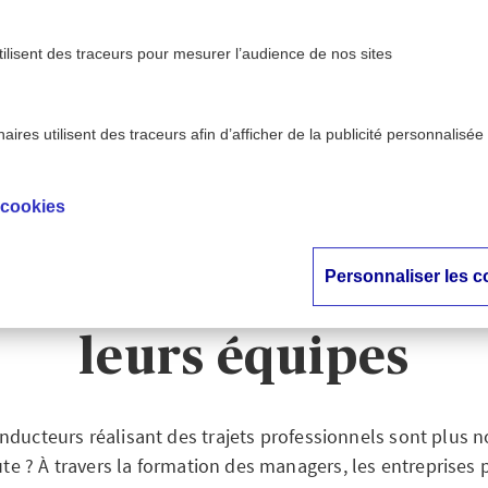
tilisent des traceurs pour mesurer l’audience de nos sites
ires utilisent des traceurs afin d’afficher de la publicité personnalisée
te - AXA
Sécurité routière : sensibiliser les manag
>
tion
de leurs équipes
 cookies
é routière : sensibil
Personnaliser les c
rs à la bonne cond
leurs équipes
nducteurs réalisant des trajets professionnels sont plus
ute ? À travers la formation des managers, les entreprises