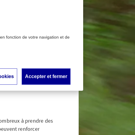
 en fonction de votre navigation et de
ers à la bonne conduite
iser les
ookies
Accepter et fermer
uite de
 nombreux à prendre des
 peuvent renforcer