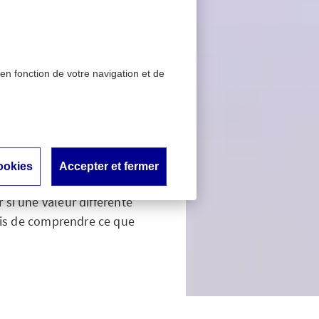
 en fonction de votre navigation et de
 sang
ookies
Accepter et fermer
lan sanguin. Attention !
 si une valeur différente
mais de comprendre ce que