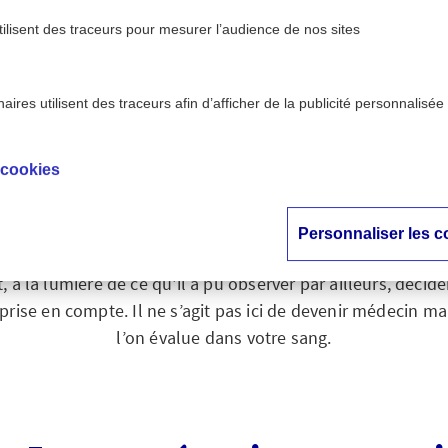
tilisent des traceurs pour mesurer l’audience de nos sites
ires utilisent des traceurs afin d’afficher de la publicité personnalisée
ne prise de sang
 cookies
rendre une prise de
Personnaliser les c
ur mieux appréhender vos résultats d’analyses lors d’un bi
 à la lumière de ce qu'il a pu observer par ailleurs, décider
prise en compte. Il ne s’agit pas ici de devenir médecin 
l’on évalue dans votre sang.