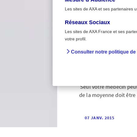
Les sites de AXA et ses partenaires u
Réseaux Sociaux
Les sites de AXA France et ses partena
>
Accueil
Comprendre u
votre profil.
Consulter notre politique de
Comp
Voici quelques bases po
Seul votre médecin peut,
de la moyenne doit être 
07 JANV. 2015