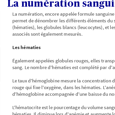
La numération sangu
La numération, encore appelée formule sangui
permet de dénombrer les différents éléments du s
(hématies), les globules blancs (leucocytes), et l
associés sont également mesurés.
Les hématies
Également appelées globules rouges, elles transp
sang. Le nombre d'hématies est complété par d'a
Le taux d'hémoglobine mesure la concentration 
rouge qui fixe l'oxygène, dans les hématies. L'ané
d'hémoglobine accompagnée d'une baisse du no
L'hématocrite est le pourcentage du volume sangu
hématies. Il diminue lors d'anémie et augmente l