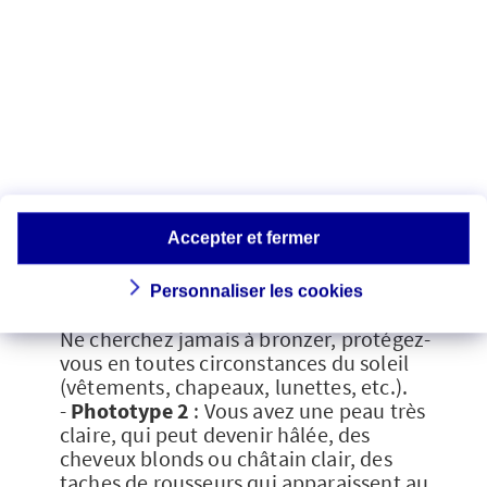
Identifier votre
phototype
À chaque type de peau correspond un
phototype, c'est-à-dire une aptitude à
tolérer les expositions solaires.
-
Phototype 1
: Vous avez une peau très
Accepter et fermer
claire, des cheveux blond clair ou roux,
et des taches de rousseur qui
apparaissent très rapidement en cas
Personnaliser les cookies
d'exposition.
Ne cherchez jamais à bronzer, protégez-
vous en toutes circonstances du soleil
(vêtements, chapeaux, lunettes, etc.).
-
Phototype 2
: Vous avez une peau très
claire, qui peut devenir hâlée, des
cheveux blonds ou châtain clair, des
taches de rousseurs qui apparaissent au