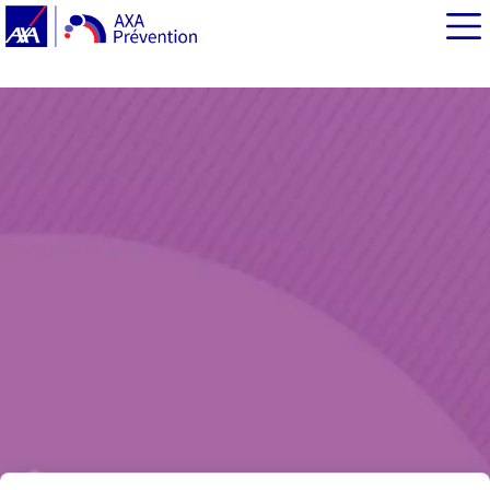
EN BREF
Une exposition raisonnable
Les vêtements
Les lunettes de soleil
Les produits solaires
Identifier votre phototype