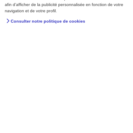
afin d’afficher de la publicité personnalisée en fonction de votre
navigation et de votre profil.
Consulter notre politique de cookies
A la maison - AXA Prévention
S'équiper pour se protéger
du soleil
Les régions ensoleillées restent la destination