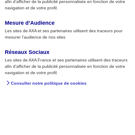
afin d’afficher de la publicité personnalisée en fonction de votre
navigation et de votre profil.
Mesure d’Audience
Les sites de AXA et ses partenaires utilisent des traceurs pour
mesurer l’audience de nos sites
Réseaux Sociaux
Comment protéger ses
Les sites de AXA France et ses partenaires utilisent des traceurs
données bancaires ?
afin d’afficher de la publicité personnalisée en fonction de votre
navigation et de votre profil.
En matière bancaire comme dans tous les
Consulter notre politique de cookies
domaines, la sécurité et la vigilance sont
primordiales. Des systèmes de protection sont
mis en place par votre banque mais vous êtes
également responsable de vos données
bancaires et des moyens de paiement qui sont
mis à votre disposition.