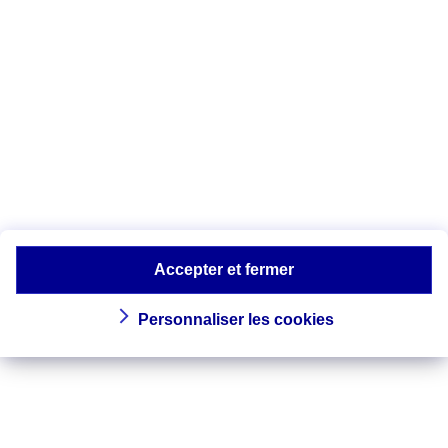
- vos données bancaires : identifiants,
codes d’accès, mot de passe, numéros de
compte, état de vos comptes…
- vos moyens de paiement : numéros de
carte bancaire, cryptogramme,
chéquiers…
↓
TÉLÉCHARGER LE GUIDE : BIEN
PROTÉGER MES DONNÉES
BANCAIRES ET MES MOYENS DE
PAIEMENT (3033 KO - PDF)
Accepter et fermer
Personnaliser les cookies