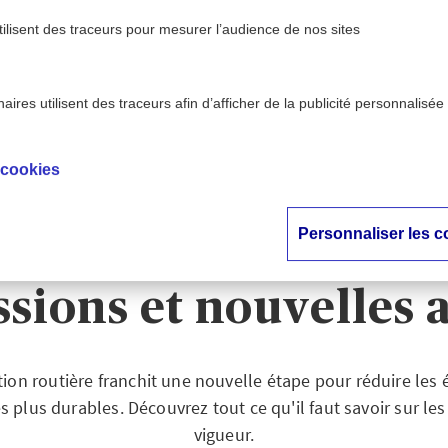
tilisent des traceurs pour mesurer l’audience de nos sites
ires utilisent des traceurs afin d’afficher de la publicité personnalisée
e - AXA
Réglementation routière 2025 : interdicti
>
ion
émissions et nouvelles a
 cookies
mentation routière 
Personnaliser les c
rdictions, zones à fa
sions et nouvelles 
ion routière franchit une nouvelle étape pour réduire les
 plus durables. Découvrez tout ce qu'il faut savoir sur les 
vigueur.