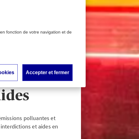
 en fonction de votre navigation et de
ons, zones à faibles
ides
2025 :
ookies
Accepter et fermer
ibles
aides
 émissions polluantes et
interdictions et aides en