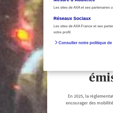
Les sites de AXA et ses partenaires u
Réseaux Sociaux
Les sites de AXA France et ses partena
Sur la rout
>
votre profil.
Accueil
Prévent
Consulter notre politique de
Régle
inte
émis
En 2025, la réglementat
encourager des mobilités