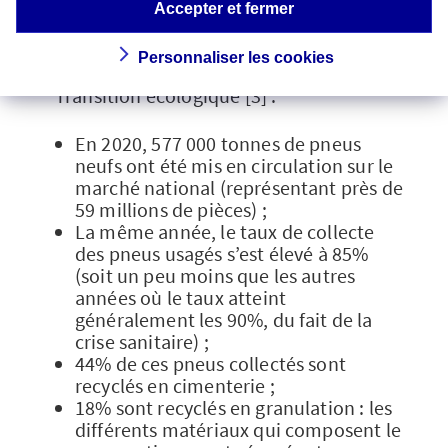
Pour mieux se rendre compte de ce que
Accepter et fermer
représente le
recyclage des pneus
en
France, voici quelques chiffres publiés en
Personnaliser les cookies
août 2022 par le ministère de la
Transition écologique [3] :
En 2020, 577 000 tonnes de pneus
neufs ont été mis en circulation sur le
marché national (représentant près de
59 millions de pièces) ;
La même année, le taux de collecte
des pneus usagés s’est élevé à 85%
(soit un peu moins que les autres
années où le taux atteint
généralement les 90%, du fait de la
crise sanitaire) ;
44% de ces pneus collectés sont
recyclés en cimenterie ;
18% sont recyclés en granulation : les
différents matériaux qui composent le