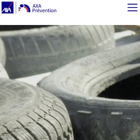
EN BREF
Remplacer (et recycler) ses pneus : une question de
sécurité routière
Comment savoir s’il faut changer ses pneus ?
Comment recycler ses pneus usés ?
Quelques chiffres clés sur le recyclage des pneus