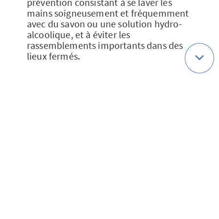
prévention consistant à se laver les
mains soigneusement et fréquemment
avec du savon ou une solution hydro-
alcoolique, et à éviter les
rassemblements importants dans des
lieux fermés.
Sources
Les chiffres
rapportés par les
épidémiologistes chinois le 11 février
2020
«
Coronavirus COVID-19
: le point sur la
situation », le site du gouvernement
français sur cette maladie.
«
Coronavirus COVID-19
», le site du
Ministère des Affaires sociales.