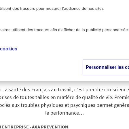
tilisent des traceurs pour mesurer l’audience de nos sites
ires utilisent des traceurs afin d’afficher de la publicité personnalisée
>
 - AXA Prévention
Santé des Français au travail : tour 
 cookies
es Français au travai
d’horizon en 2024
Personnaliser les c
r la santé des Français au travail, c’est prendre conscien
prises de toutes tailles en matière de qualité de vie. Premie
ssociés aux troubles physiques et psychiques permet génér
la performance…
N ENTREPRISE - AXA PRÉVENTION