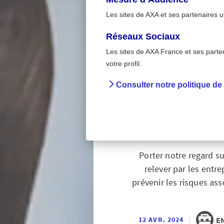
Les sites de AXA et ses partenaires u
Réseaux Sociaux
Les sites de AXA France et ses partena
>
Accueil
En entreprise
votre profil.
Consulter notre politique de
Santé d
Porter notre regard su
relever par les entre
prévenir les risques a
|
E
12 AVR. 2024