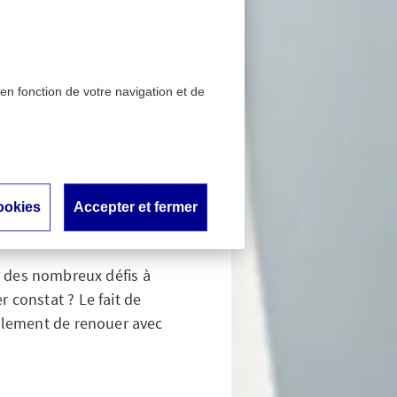
 en fonction de votre navigation et de
d’horizon en 2024
l : tour
ookies
Accepter et fermer
ce des nombreux défis à
r constat ? Le fait de
alement de renouer avec